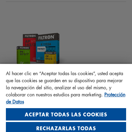
FILTROS DE HABITÁCULO
CONSEJOS PARA MECÁNICOS
ARCHIVOS PARA DESCARGAR
OTROS FILTROS
INSTRUCCIONES DE MONTAJE
CONTACTO
PROTECT +
PREGUNTAS FRECUENTES
RESPONSABILIDAD DE LA CALIDAD
Al hacer clic en “Aceptar todas las cookies”, usted acepta
MANN+HUMMEL FT Poland
que las cookies se guarden en su dispositivo para mejorar
Sp. z o. o. Sp. k.
la navegación del sitio, analizar el uso del mismo, y
ul. Wrocławska 145, 63-800 GOSTYŃ, POLAND
colaborar con nuestros estudios para marketing.
Protección
Privacy Statement
de Datos
Imprint
ACEPTAR TODAS LAS COOKIES
RECHAZARLAS TODAS