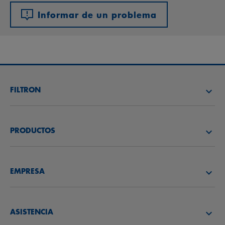
Informar de un problema
FILTRON
BUSCAR DISTRIBUIDOR
PRODUCTOS
ACADEMIA FILTRON
FILTROS DE AIRE
EMPRESA
BENEFIT PROGRAM
FILTROS DE ACEITE
CONÓCENOS
FILTROS DE COMBUSTIBLE
ASISTENCIA
NOVEDADES