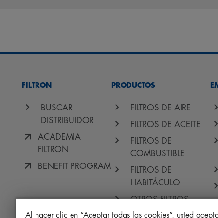
FILTRON
PRODUCTOS
E
BUSCAR
FILTROS DE AIRE
DISTRIBUIDOR
FILTROS DE ACEITE
ACADEMIA
FILTROS DE
FILTRON
COMBUSTIBLE
BENEFIT PROGRAM
FILTROS DE
HABITÁCULO
OTROS FILTROS
Al hacer clic en “Aceptar todas las cookies”, usted acept
PROTECT +