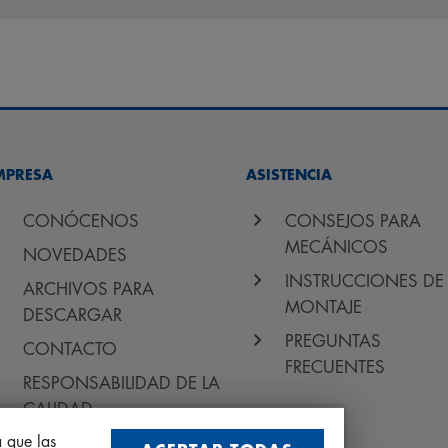
MPRESA
ASISTENCIA
CONÓCENOS
CONSEJOS PARA
MECÁNICOS
NOVEDADES
INSTRUCCIONES DE
ARCHIVOS PARA
MONTAJE
DESCARGAR
PREGUNTAS
CONTACTO
FRECUENTES
RESPONSABILIDAD DE LA
CALIDAD
a que las