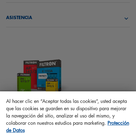
CONÓCENOS
FILTROS DE COMBUSTIBLE
ASISTENCIA
NOVEDADES
FILTROS DE HABITÁCULO
CONSEJOS PARA MECÁNICOS
ARCHIVOS PARA DESCARGAR
OTROS FILTROS
INSTRUCCIONES DE MONTAJE
CONTACTO
PROTECT +
PREGUNTAS FRECUENTES
RESPONSABILIDAD DE LA CALIDAD
Al hacer clic en “Aceptar todas las cookies”, usted acepta
MANN+HUMMEL FT Poland
que las cookies se guarden en su dispositivo para mejorar
Sp. z o. o. Sp. k.
la navegación del sitio, analizar el uso del mismo, y
ul. Wrocławska 145, 63-800 GOSTYŃ, POLAND
colaborar con nuestros estudios para marketing.
Protección
Privacy Statement
de Datos