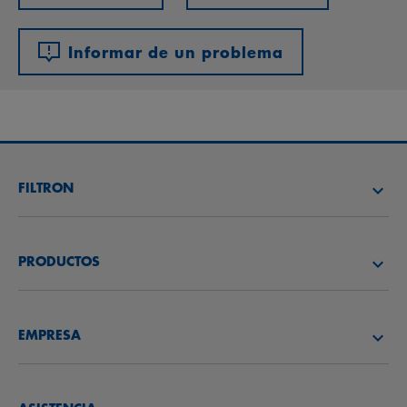
Informar de un problema
FILTRON
BUSCAR DISTRIBUIDOR
PRODUCTOS
ACADEMIA FILTRON
FILTROS DE AIRE
EMPRESA
BENEFIT PROGRAM
FILTROS DE ACEITE
CONÓCENOS
FILTROS DE COMBUSTIBLE