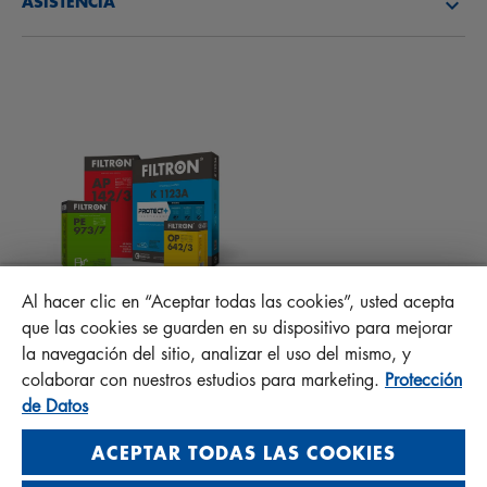
ASISTENCIA
NOVEDADES
FILTROS DE HABITÁCULO
CONSEJOS PARA MECÁNICOS
ARCHIVOS PARA DESCARGAR
OTROS FILTROS
INSTRUCCIONES DE MONTAJE
CONTACTO
PROTECT +
PREGUNTAS FRECUENTES
RESPONSABILIDAD DE LA CALIDAD
Al hacer clic en “Aceptar todas las cookies”, usted acepta
MANN+HUMMEL FT Poland
que las cookies se guarden en su dispositivo para mejorar
Sp. z o. o. Sp. k.
la navegación del sitio, analizar el uso del mismo, y
ul. Wrocławska 145, 63-800 GOSTYŃ, POLAND
colaborar con nuestros estudios para marketing.
Protección
Privacy Statement
de Datos
Imprint
ACEPTAR TODAS LAS COOKIES