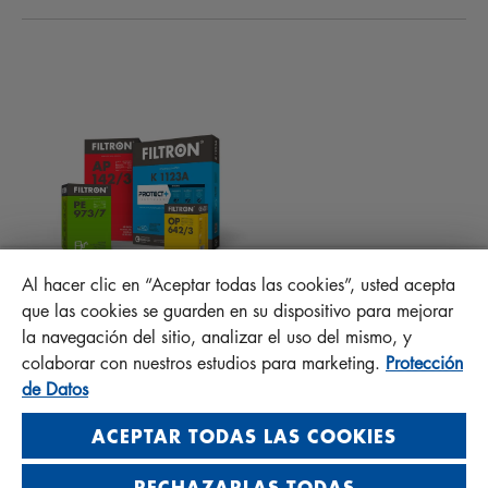
NOVEDADES
FILTROS DE HABITÁCULO
CONSEJOS PARA MECÁNICOS
ARCHIVOS PARA DESCARGAR
OTROS FILTROS
INSTRUCCIONES DE MONTAJE
CONTACTO
PROTECT +
PREGUNTAS FRECUENTES
RESPONSABILIDAD DE LA CALIDAD
Al hacer clic en “Aceptar todas las cookies”, usted acepta
MANN+HUMMEL FT Poland
que las cookies se guarden en su dispositivo para mejorar
Sp. z o. o. Sp. k.
la navegación del sitio, analizar el uso del mismo, y
ul. Wrocławska 145, 63-800 GOSTYŃ, POLAND
colaborar con nuestros estudios para marketing.
Protección
Privacy Statement
de Datos
Imprint
ACEPTAR TODAS LAS COOKIES
RECHAZARLAS TODAS