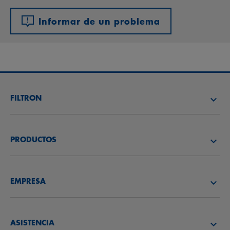
Informar de un problema
FILTRON
BUSCAR DISTRIBUIDOR
PRODUCTOS
ACADEMIA FILTRON
FILTROS DE AIRE
EMPRESA
BENEFIT PROGRAM
FILTROS DE ACEITE
CONÓCENOS
FILTROS DE COMBUSTIBLE
ASISTENCIA