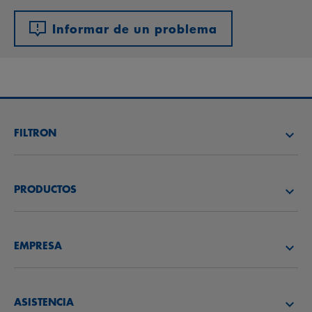
Informar de un problema
FILTRON
BUSCAR DISTRIBUIDOR
PRODUCTOS
ACADEMIA FILTRON
FILTROS DE AIRE
EMPRESA
BENEFIT PROGRAM
FILTROS DE ACEITE
CONÓCENOS
FILTROS DE COMBUSTIBLE
ASISTENCIA