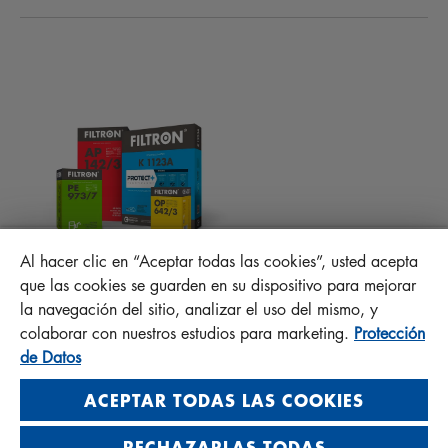
NOVEDADES
FILTROS DE HABITÁCULO
CONSEJOS PARA MECÁNICOS
ARCHIVOS PARA DESCARGAR
OTROS FILTROS
INSTRUCCIONES DE MONTAJE
CONTACTO
PROTECT +
PREGUNTAS FRECUENTES
RESPONSABILIDAD DE LA CALIDAD
Al hacer clic en “Aceptar todas las cookies”, usted acepta
MANN+HUMMEL FT Poland
que las cookies se guarden en su dispositivo para mejorar
Sp. z o. o. Sp. k.
la navegación del sitio, analizar el uso del mismo, y
ul. Wrocławska 145, 63-800 GOSTYŃ, POLAND
colaborar con nuestros estudios para marketing.
Protección
Privacy Statement
de Datos
Imprint
ACEPTAR TODAS LAS COOKIES
RECHAZARLAS TODAS