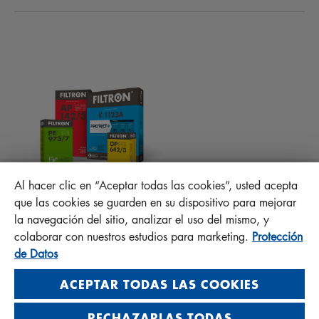
NOVEDADES
FILTROS DE HABITÁCULO
CONSEJOS PARA MECÁNICOS
ARCHIVOS PARA DESCARGAR
OTROS FILTROS
INSTRUCCIONES DE MONTAJE
CONTACTO
PROTECT +
PREGUNTAS FRECUENTES
RESPONSABILIDAD DE LA CALIDAD
Al hacer clic en “Aceptar todas las cookies”, usted acepta
MANN+HUMMEL FT Poland
que las cookies se guarden en su dispositivo para mejorar
Sp. z o. o. Sp. k.
la navegación del sitio, analizar el uso del mismo, y
ul. Wrocławska 145, 63-800 GOSTYŃ, POLAND
colaborar con nuestros estudios para marketing.
Protección
Privacy Statement
de Datos
Imprint
ACEPTAR TODAS LAS COOKIES
RECHAZARLAS TODAS