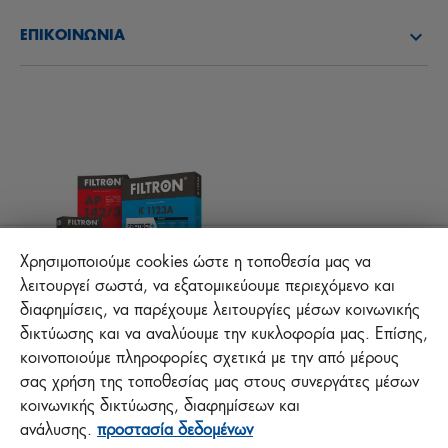
ΓΝΩΡΙΣΤΕ ΜΑΣ
ΦΙΛΤΡΑ ΚΑΥΣΙΜΟΥ
ΕΠΙΚΟΙΝΩΝΊΑ
Νέα
ΦΙΛΤΡΑ ΚΑΜΠΙΝΑΣ
Τεχνικές συμβουλές
ΑΡΧΕΙΑ ΓΙΑ ΚΑΤΕΒΑΣΜΑ
ΑΛΛΑ ΦΙΛΤΡΑ
ΟΔΗΓΙΕΣ ΣΥΝΑΡΜΟΛΟΓΗΣΗΣ
ΕΠΙΚΟΙΝΩΝΙΑ
ΕΥΘΥΝΗ ΓΙΑ ΤΗΝ ΠΟΙΟΤΗΤΑ
FAQ
Προστασία +
Χρησιμοποιούμε cookies ώστε η τοποθεσία μας να
λειτουργεί σωστά, να εξατομικεύουμε περιεχόμενο και
διαφημίσεις, να παρέχουμε λειτουργίες μέσων κοινωνικής
MANN+HUMMEL FT Poland
δικτύωσης και να αναλύουμε την κυκλοφορία μας. Επίσης,
Sp. z o. o. Sp. k.
κοινοποιούμε πληροφορίες σχετικά με την από μέρους
ul. Wrocławska 145, 63-800 GOSTYŃ, POLAND
σας χρήση της τοποθεσίας μας στους συνεργάτες μέσων
κοινωνικής δικτύωσης, διαφημίσεων και
Polityka prywatności
ανάλυσης.
προστασία δεδομένων