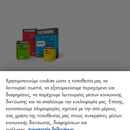
Τεχνικές συμβουλές
ΑΡΧΕΙΑ ΓΙΑ ΚΑΤΕΒΑΣΜΑ
ΑΛΛΑ ΦΙΛΤΡΑ
ΟΔΗΓΙΕΣ ΣΥΝΑΡΜΟΛΟΓΗΣΗΣ
ΕΠΙΚΟΙΝΩΝΙΑ
ΕΥΘΥΝΗ ΓΙΑ ΤΗΝ ΠΟΙΟΤΗΤΑ
FAQ
Προστασία +
MANN+HUMMEL FT Poland
Sp. z o. o. Sp. k.
Χρησιμοποιούμε cookies ώστε η τοποθεσία μας να
ul. Wrocławska 145, 63-800 GOSTYŃ, POLAND
λειτουργεί σωστά, να εξατομικεύουμε περιεχόμενο και
διαφημίσεις, να παρέχουμε λειτουργίες μέσων κοινωνικής
δικτύωσης και να αναλύουμε την κυκλοφορία μας. Επίσης,
Polityka prywatności
κοινοποιούμε πληροφορίες σχετικά με την από μέρους
Impressum
σας χρήση της τοποθεσίας μας στους συνεργάτες μέσων
κοινωνικής δικτύωσης, διαφημίσεων και
ανάλυσης.
προστασία δεδομένων