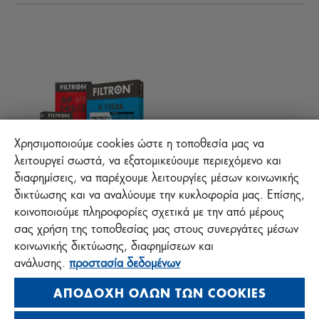
Τεχνικές συμβουλές
ΑΡΧΕΙΑ ΓΙΑ ΚΑΤΕΒΑΣΜΑ
ΑΛΛΑ ΦΙΛΤΡΑ
ΟΔΗΓΙΕΣ ΣΥΝΑΡΜΟΛΟΓΗΣΗΣ
ΕΠΙΚΟΙΝΩΝΙΑ
ΕΥΘΥΝΗ ΓΙΑ ΤΗΝ ΠΟΙΟΤΗΤΑ
FAQ
Προστασία +
Χρησιμοποιούμε cookies ώστε η τοποθεσία μας να
λειτουργεί σωστά, να εξατομικεύουμε περιεχόμενο και
διαφημίσεις, να παρέχουμε λειτουργίες μέσων κοινωνικής
MANN+HUMMEL FT Poland
δικτύωσης και να αναλύουμε την κυκλοφορία μας. Επίσης,
Sp. z o. o. Sp. k.
κοινοποιούμε πληροφορίες σχετικά με την από μέρους
ul. Wrocławska 145, 63-800 GOSTYŃ, POLAND
σας χρήση της τοποθεσίας μας στους συνεργάτες μέσων
κοινωνικής δικτύωσης, διαφημίσεων και
Polityka prywatności
ανάλυσης.
προστασία δεδομένων
Impressum
ΑΠΟΔΟΧΉ ΌΛΩΝ ΤΩΝ COOKIES