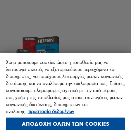
Νέα
ΦΙΛΤΡΑ ΚΑΜΠΙΝΑΣ
Τεχνικές συμβουλές
ΑΡΧΕΙΑ ΓΙΑ ΚΑΤΕΒΑΣΜΑ
ΑΛΛΑ ΦΙΛΤΡΑ
ΟΔΗΓΙΕΣ ΣΥΝΑΡΜΟΛΟΓΗΣΗΣ
ΕΠΙΚΟΙΝΩΝΙΑ
ΕΥΘΥΝΗ ΓΙΑ ΤΗΝ ΠΟΙΟΤΗΤΑ
FAQ
Προστασία +
Χρησιμοποιούμε cookies ώστε η τοποθεσία μας να
λειτουργεί σωστά, να εξατομικεύουμε περιεχόμενο και
διαφημίσεις, να παρέχουμε λειτουργίες μέσων κοινωνικής
MANN+HUMMEL FT Poland
δικτύωσης και να αναλύουμε την κυκλοφορία μας. Επίσης,
Sp. z o. o. Sp. k.
κοινοποιούμε πληροφορίες σχετικά με την από μέρους
ul. Wrocławska 145, 63-800 GOSTYŃ, POLAND
σας χρήση της τοποθεσίας μας στους συνεργάτες μέσων
κοινωνικής δικτύωσης, διαφημίσεων και
Polityka prywatności
ανάλυσης.
προστασία δεδομένων
Impressum
ΑΠΟΔΟΧΉ ΌΛΩΝ ΤΩΝ COOKIES