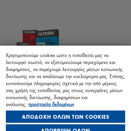
Τεχνικές συμβουλές
ΑΡΧΕΙΑ ΓΙΑ ΚΑΤΕΒΑΣΜΑ
ΑΛΛΑ ΦΙΛΤΡΑ
ΟΔΗΓΙΕΣ ΣΥΝΑΡΜΟΛΟΓΗΣΗΣ
ΕΠΙΚΟΙΝΩΝΙΑ
ΕΥΘΥΝΗ ΓΙΑ ΤΗΝ ΠΟΙΟΤΗΤΑ
FAQ
Προστασία +
Χρησιμοποιούμε cookies ώστε η τοποθεσία μας να
λειτουργεί σωστά, να εξατομικεύουμε περιεχόμενο και
διαφημίσεις, να παρέχουμε λειτουργίες μέσων κοινωνικής
MANN+HUMMEL FT Poland
δικτύωσης και να αναλύουμε την κυκλοφορία μας. Επίσης,
Sp. z o. o. Sp. k.
κοινοποιούμε πληροφορίες σχετικά με την από μέρους
ul. Wrocławska 145, 63-800 GOSTYŃ, POLAND
σας χρήση της τοποθεσίας μας στους συνεργάτες μέσων
κοινωνικής δικτύωσης, διαφημίσεων και
Polityka prywatności
ανάλυσης.
προστασία δεδομένων
Impressum
ΑΠΟΔΟΧΉ ΌΛΩΝ ΤΩΝ COOKIES
ΑΠΌΡΡΙΨΗ ΌΛΩΝ