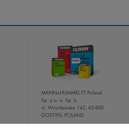
MANN+HUMMEL FT Poland
Sp. z o. o. Sp. k.
ul. Wrocławska 145, 63-800
GOSTYŃ, POLAND