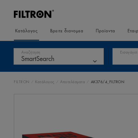
Κατάλογος
Βρειτε διανομεα
Προϊοντα
Εται
Αναζήτηση
Εισαγάγετ
FILTRON
Κατάλογος
Αποτελέσματα
AK376/4_FILTRON