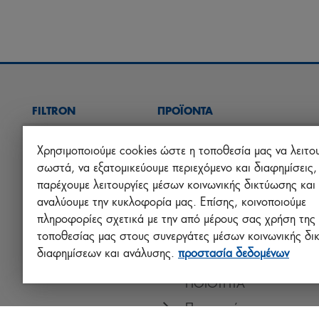
FILTRON
ΠΡΟΪΟΝΤΑ
ΒΡΕΙΤΕ ΦΙΛΤΡΟ
ΦΙΛΤΡΑ ΑΕΡΑ
Χρησιμοποιούμε cookies ώστε η τοποθεσία μας να λειτο
σωστά, να εξατομικεύουμε περιεχόμενο και διαφημίσεις,
ΒΡΕΙΤΕ
ΦΙΛΤΡΑ ΛΑΔΙΟΥ
παρέχουμε λειτουργίες μέσων κοινωνικής δικτύωσης και
ΔΙΑΝΟΜΕΑ
ΦΙΛΤΡΑ ΚΑΥΣΙΜΟΥ
αναλύουμε την κυκλοφορία μας. Επίσης, κοινοποιούμε
ΑΚΑΔΗΜΙΑ
ΦΙΛΤΡΑ ΚΑΜΠΙΝΑΣ
πληροφορίες σχετικά με την από μέρους σας χρήση της
FILTRON
τοποθεσίας μας στους συνεργάτες μέσων κοινωνικής δι
ΑΛΛΑ ΦΙΛΤΡΑ
διαφημίσεων και ανάλυσης.
προστασία δεδομένων
ΕΥΘΥΝΗ ΓΙΑ ΤΗΝ
ΠΟΙΟΤΗΤΑ
Προστασία +