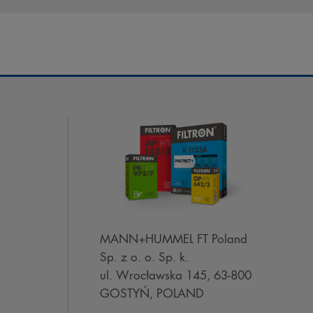
MANN+HUMMEL FT Poland
Sp. z o. o. Sp. k.
ul. Wrocławska 145, 63-800
GOSTYŃ, POLAND