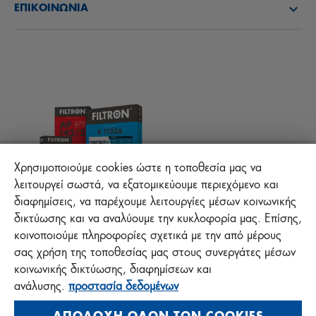
ΕΠΙΚΟΙΝΩΝΊΑ
Νέα
ΦΙΛΤΡΑ ΚΑΜΠΙΝΑΣ
Τεχνικές συμβουλές
ΑΡΧΕΙΑ ΓΙΑ ΚΑΤΕΒΑΣΜΑ
ΑΛΛΑ ΦΙΛΤΡΑ
ΟΔΗΓΙΕΣ ΣΥΝΑΡΜΟΛΟΓΗΣΗΣ
ΕΠΙΚΟΙΝΩΝΙΑ
ΕΥΘΥΝΗ ΓΙΑ ΤΗΝ ΠΟΙΟΤΗΤΑ
FAQ
Προστασία +
Χρησιμοποιούμε cookies ώστε η τοποθεσία μας να
λειτουργεί σωστά, να εξατομικεύουμε περιεχόμενο και
διαφημίσεις, να παρέχουμε λειτουργίες μέσων κοινωνικής
MANN+HUMMEL FT Poland
δικτύωσης και να αναλύουμε την κυκλοφορία μας. Επίσης,
Sp. z o. o. Sp. k.
κοινοποιούμε πληροφορίες σχετικά με την από μέρους
ul. Wrocławska 145, 63-800 GOSTYŃ, POLAND
σας χρήση της τοποθεσίας μας στους συνεργάτες μέσων
κοινωνικής δικτύωσης, διαφημίσεων και
Polityka prywatności
ανάλυσης.
προστασία δεδομένων
Impressum
ΑΠΟΔΟΧΉ ΌΛΩΝ ΤΩΝ COOKIES