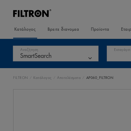
Κατάλογος
Βρειτε διανομεα
Προϊοντα
Εται
Αναζήτηση
Εισαγάγετ
FILTRON
Κατάλογος
Αποτελέσματα
AP060_FILTRON