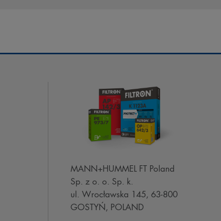
MANN+HUMMEL FT Poland
Sp. z o. o. Sp. k.
ul. Wrocławska 145, 63-800
GOSTYŃ, POLAND