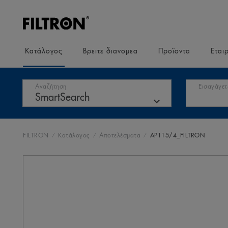
Κατάλογος
Βρειτε διανομεα
Προϊοντα
Εται
Αναζήτηση
Εισαγάγετ
FILTRON
Κατάλογος
Αποτελέσματα
AP115/4_FILTRON