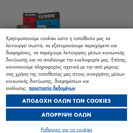
ΟΔΗΓΙΕΣ ΣΥΝΑΡΜΟΛΟΓΗΣΗΣ
ΕΠΙΚΟΙΝΩΝΙΑ
ΕΥΘΥΝΗ ΓΙΑ ΤΗΝ ΠΟΙΟΤΗΤΑ
FAQ
Προστασία +
Χρησιμοποιούμε cookies ώστε η τοποθεσία μας να
λειτουργεί σωστά, να εξατομικεύουμε περιεχόμενο και
διαφημίσεις, να παρέχουμε λειτουργίες μέσων κοινωνικής
MANN+HUMMEL FT Poland
δικτύωσης και να αναλύουμε την κυκλοφορία μας. Επίσης,
Sp. z o. o. Sp. k.
κοινοποιούμε πληροφορίες σχετικά με την από μέρους
ul. Wrocławska 145, 63-800 GOSTYŃ, POLAND
σας χρήση της τοποθεσίας μας στους συνεργάτες μέσων
κοινωνικής δικτύωσης, διαφημίσεων και
Polityka prywatności
ανάλυσης.
προστασία δεδομένων
Impressum
ΑΠΟΔΟΧΉ ΌΛΩΝ ΤΩΝ COOKIES
ΑΠΌΡΡΙΨΗ ΌΛΩΝ
© 2026 MANN+HUMMEL. All rights reserved.
Ρυθμίσεις για τα cookies