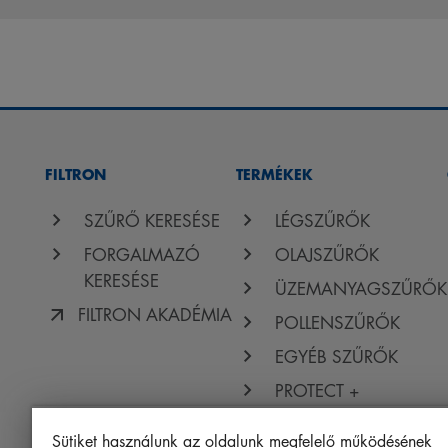
FILTRON
TERMÉKEK
SZŰRŐ KERESÉSE
LÉGSZŰRŐK
FORGALMAZÓ
OLAJSZŰRŐK
KERESÉSE
ÜZEMANYAGSZŰRŐK
FILTRON AKADÉMIA
POLLENSZŰRŐK
EGYÉB SZŰRŐK
PROTECT +
Sütiket használunk az oldalunk megfelelő működésének