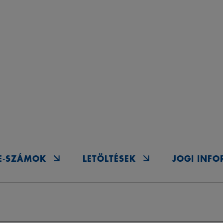
E‑SZÁMOK
LETÖLTÉSEK
JOGI INF