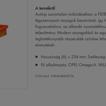
A termékről
Autója zavartalan működéséhez: a FIL
légszennyező anyagok beszívását, így
fogyasztáshoz, az állandó nyomatékhoz
teljesítmény: Modern anyagokból és egye
leghatékonyabb részecskék szűrése lehet
elvesztését.
Hosszúság (A) = 254 mm; Szélesség
Fő alkalmazás: OPEL Omega-A. VAU
GTIN‑kód: 5904608000736