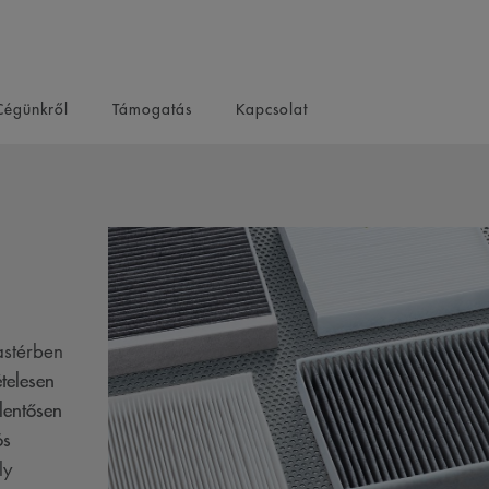
Cégünkről
Támogatás
Kapcsolat
astérben
telesen
elentősen
ós
ly