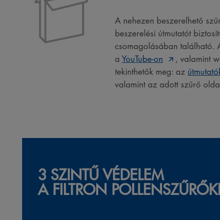
A nehezen beszerelhető szű
beszerelési útmutatót biztosí
csomagolásában található. 
a
YouTube-on
, valamint 
tekinthetők meg: az
útmutat
valamint az adott szűrő olda
3 SZINTŰ VÉDELEM
A FILTRON POLLENSZŰRŐ