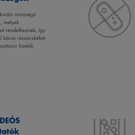
kiváló minőségű
, melyek
gal rendelkeznek, így
 káros részecskéket
ucatszor kisebb
.
IDEÓS
tatók