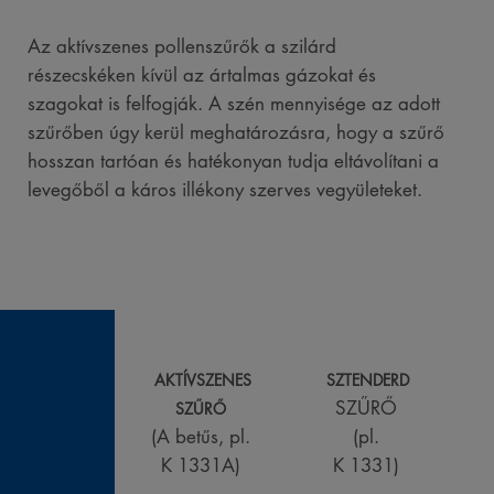
Az aktívszenes pollenszűrők a szilárd
részecskéken kívül az ártalmas gázokat és
szagokat is felfogják. A szén mennyisége az adott
szűrőben úgy kerül meghatározásra, hogy a szűrő
hosszan tartóan és hatékonyan tudja eltávolítani a
levegőből a káros illékony szerves vegyületeket.
AKTÍVSZENES
SZTENDERD
SZŰRŐ
SZŰRŐ
(A betűs, pl.
(pl.
K 1331A)
K 1331)