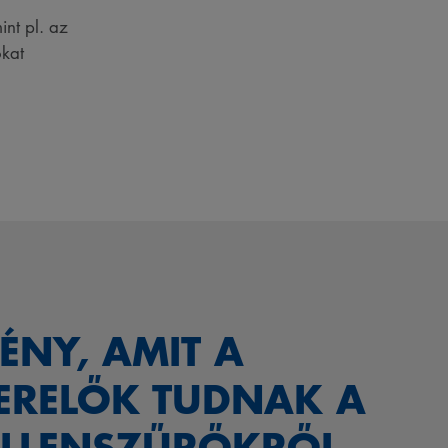
nt pl. az
okat
TÉNY, AMIT A
ERELŐK TUDNAK A
LLENSZŰRŐKRŐL,