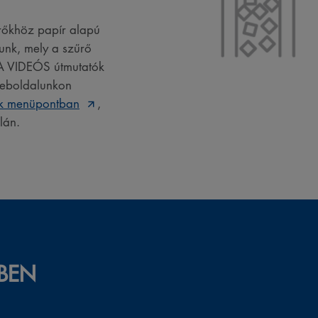
rőkhöz papír alapú
tunk, mely a szűrő
A VIDEÓS útmutatók
weboldalunkon
ók menüpontban
,
lán.
KBEN