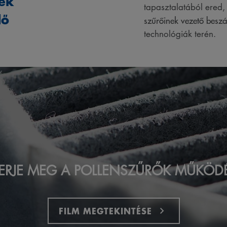
zek
tapasztalatából ered
dő
szűrőinek vezető beszál
technológiák terén.
ERJE MEG A POLLENSZŰRŐK MŰKÖD
FILM MEGTEKINTÉSE