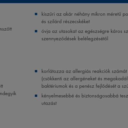
kiszűri az akár néhány mikron méretű po
és szilárd részecskéket
mszőtt
óvja az utasokat az egészségre káros sz
szennyeződések belélegzésétől
korlátozza az allergiás reakciók számát
(csökkenti az allergéneket és megakadá
tt
baktériumok és a penész fejlődését a sz
indegyik
kényelmesebbé és biztonságosabbá tesz
utazást