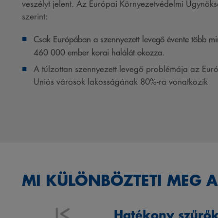
veszélyt jelent. Az Európai Környezetvédelmi Ügynök
szerint:
Csak Európában a szennyezett levegő évente több mi
460 000 ember korai halálát okozza.
A túlzottan szennyezett levegő problémája az Eur
Uniós városok lakosságának 80%-ra vonatkozik
MI KÜLÖNBÖZTETI MEG A
Hatékony szűrő