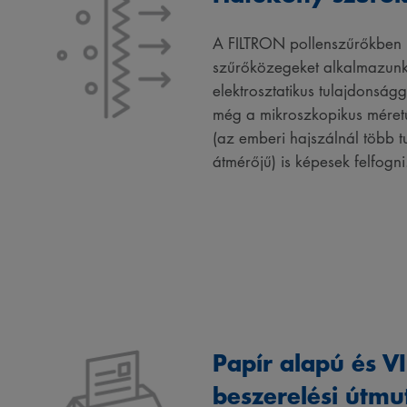
A FILTRON pollenszűrőkben 
szűrőközegeket alkalmazunk
elektrosztatikus tulajdonság
még a mikroszkopikus méretű
(az emberi hajszálnál több t
átmérőjű) is képesek felfogni
Papír alapú és V
beszerelési útmu