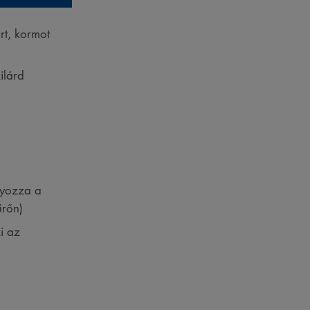
rt, kormot
ilárd
lyozza a
űrőn)
i az