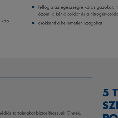
felfogja az egészségre káros gázokat, mi
ózont, a kén-dioxidot és a nitrogén-oxid
t kap
csökkenti a kellemetlen szagokat
5 
SZ
médiás tartalmakat biztosíthassunk Önnek.
PO