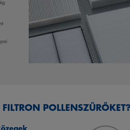
ség
nt
ópai
 FILTRON POLLENSZŰRŐKET
közegek