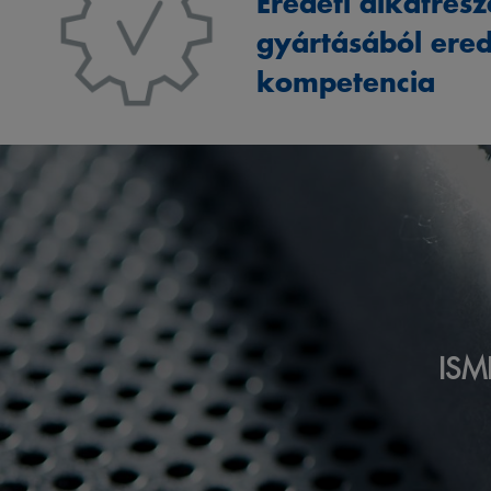
Eredeti alkatrés
gyártásából ere
kompetencia
ISM