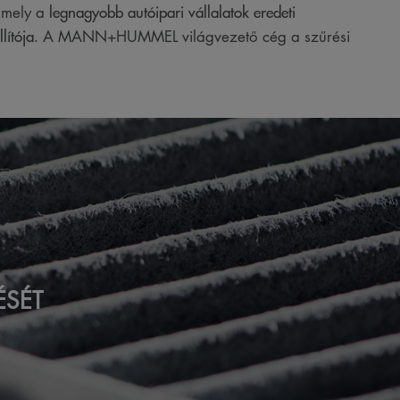
legnagyobb autóipari vállalatok eredeti
, mely a
lítója.
A MANN+HUMMEL világvezető cég a szűrési
ÉSÉT