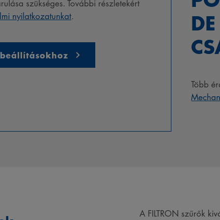
ulása szükséges. További részletekért
DE
mi nyilatkozatunkat
.
CS
beállításokhoz
Több ér
Mechan
A FILTRON szűrők k