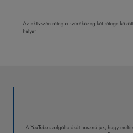
Az aktívszén réteg a szűrőközeg két rétege közöt
helyet
YouTube
A
szolgáltatását használjuk, hogy multi