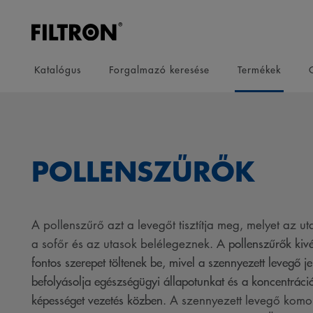
Katalógus
Forgalmazó keresése
Termékek
POLLENSZŰRŐK
A pollenszűrő azt a levegőt tisztítja meg, melyet az ut
A pollenszűrők kivé
a sofőr és az utasok belélegeznek.
fontos szerepet töltenek be, mivel a szennyezett levegő j
befolyásolja egészségügyi állapotunkat és a koncentráci
képességet vezetés közben
. A szennyezett levegő komo