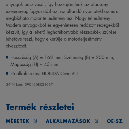
anyagok beszívását, így hozzájárulnak az alacsony
üzemanyag-fogyasztáshoz, az állandó nyomatékhoz és a
megbízható motor teljesítményhez. Nagy teljesítmény:
Modern anyagokból és egyenletesen redőzött redegekből
készült, így a lehető leghatékonyabb részecskék szűrése
lehetővé teszi, hogy elkerülje a motorteljesítmény
elvesztését.
Hosszúság (A) = 168 mm; Szélesség (B) = 200 mm;
Magasság (H) = 45 mm
Fő alkalmazás: HONDA Civic VIII
GTIN‑kód: 5904608031037
Termék részletei
MÉRETEK
ALKALMAZÁSOK
OE‑SZÁ