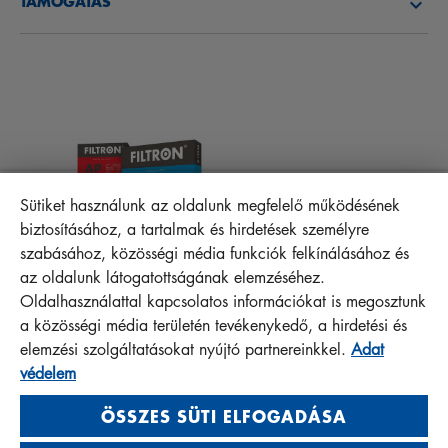
TÁMOGATÁS
HÍREK
POLLENSZŰRŐK
TANÁCSOK SZERELŐKNEK
LETÖLTHETŐ FÁJLOK
EGYÉB SZŰRŐK
BESZERELÉSI ÚTMUTATÓK
KAPCSOLAT
PROTECT +
GYIK
MINŐSÉGRE VONATKOZÓ FELELŐSSÉG
Sütiket használunk az oldalunk megfelelő működésének
biztosításához, a tartalmak és hirdetések személyre
szabásához, közösségi média funkciók felkínálásához és
az oldalunk látogatottságának elemzéséhez.
MANN+HUMMEL FT Poland
Oldalhasználattal kapcsolatos információkat is megosztunk
Sp. z o. o. Sp. k.
a közösségi média területén tevékenykedő, a hirdetési és
ul. Wrocławska 145, 63-800 GOSTYŃ, POLAND
elemzési szolgáltatásokat nyújtó partnereinkkel.
Adat
Privacy Statement
védelem
Imprint
ÖSSZES SÜTI ELFOGADÁSA