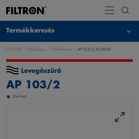
Váltás navigáci
Termékkeresés
FILTRON
Katalógus
Eredmények
AP103/2_FILTRON
Levegőszűrő
AP 103/2
Elérhető