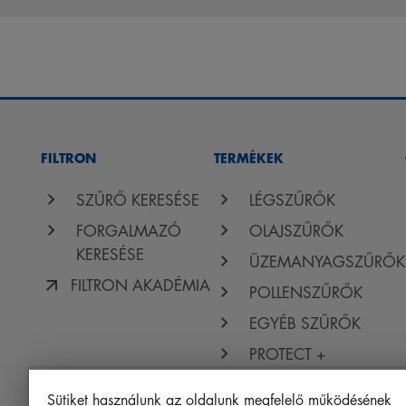
FILTRON
TERMÉKEK
SZŰRŐ KERESÉSE
LÉGSZŰRŐK
FORGALMAZÓ
OLAJSZŰRŐK
KERESÉSE
ÜZEMANYAGSZŰRŐK
FILTRON AKADÉMIA
POLLENSZŰRŐK
EGYÉB SZŰRŐK
PROTECT +
Sütiket használunk az oldalunk megfelelő működésének