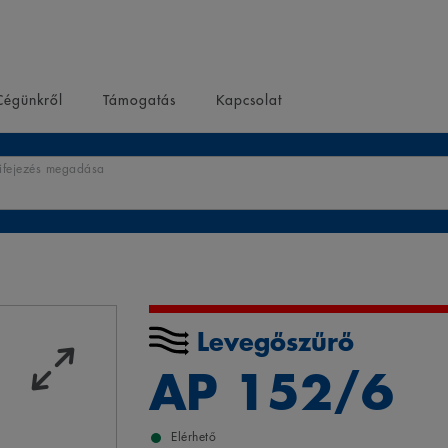
Cégünkről
Támogatás
Kapcsolat
kifejezés megadása
Levegőszűrő
AP 152/6
Elérhető