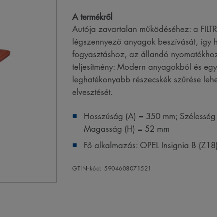
A termékről
Autója zavartalan működéséhez: a FIL
légszennyező anyagok beszívását, így
fogyasztáshoz, az állandó nyomatékhoz
teljesítmény: Modern anyagokból és egye
leghatékonyabb részecskék szűrése lehet
elvesztését.
Hosszúság (A) = 350 mm; Szélesség 
Magasság (H) = 52 mm
Fő alkalmazás: OPEL Insignia B (Z18
GTIN‑kód: 5904608071521