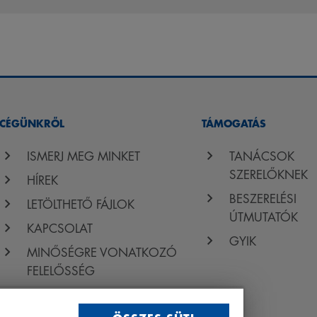
CÉGÜNKRŐL
TÁMOGATÁS
ISMERJ MEG MINKET
TANÁCSOK
SZERELŐKNEK
HÍREK
BESZERELÉSI
LETÖLTHETŐ FÁJLOK
ÚTMUTATÓK
KAPCSOLAT
GYIK
MINŐSÉGRE VONATKOZÓ
FELELŐSSÉG