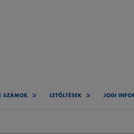
E‑SZÁMOK
LETÖLTÉSEK
JOGI INF