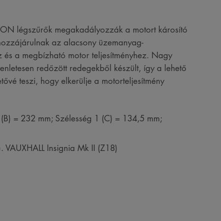
TRON légszűrők megakadályozzák a motort károsító
 hozzájárulnak az alacsony üzemanyag-
 és a megbízható motor teljesítményhez. Nagy
nletesen redőzött redegekből készült, így a lehető
ővé teszi, hogy elkerülje a motorteljesítmény
(B) = 232 mm; Szélesség 1 (C) = 134,5 mm;
). VAUXHALL Insignia Mk II (Z18)