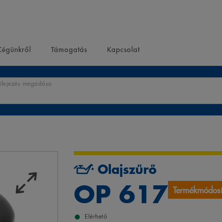
Cégünkről
Támogatás
Kapcsolat
kifejezés megadása
Olajszűrő
OP 617
Termékmódosí
Elérhető