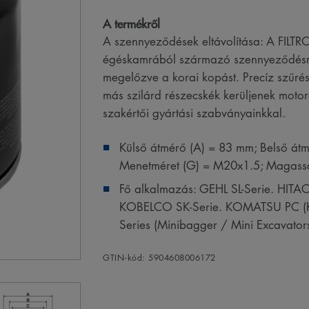
A termékről
A szennyeződések eltávolítása: A FILT
égéskamrából származó szennyeződésré
megelőzve a korai kopást. Precíz szűr
más szilárd részecskék kerüljenek motor
szakértői gyártási szabványainkkal.
Külső átmérő (A) = 83 mm; Belső átm
Menetméret (G) = M20x1.5; Magass
Fő alkalmazás: GEHL SL-Serie. HITAC
KOBELCO SK-Serie. KOMATSU PC (Ke
Series (Minibagger / Mini Excavator
GTIN‑kód: 5904608006172