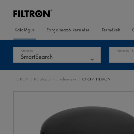
Katalógus
Forgalmazó keresése
Termékek
Keresés
Keresési 
FILTRON
Katalógus
Eredmények
OP617_FILTRON