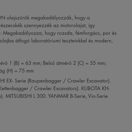
RON olajszűrők megakadályozzák, hogy a
szecskék szennyezzék az motorolajat, így
és: Megakadályozza, hogy rozsda, fémforgács, por és
olajba átfogó laboratóriumi teszteinkkel és modern,
érő 1 (B) = 63 mm; Belső átmérő 2 (C) = 55 mm;
ág (H) = 75 mm
HI EX- Serie (Raupenbagger / Crawler Excavator).
ttenbagger / Crawler Excavators). KUBOTA KH-
s). MITSUBISHI L 300. YANMAR B-Serie, Vio-Serie