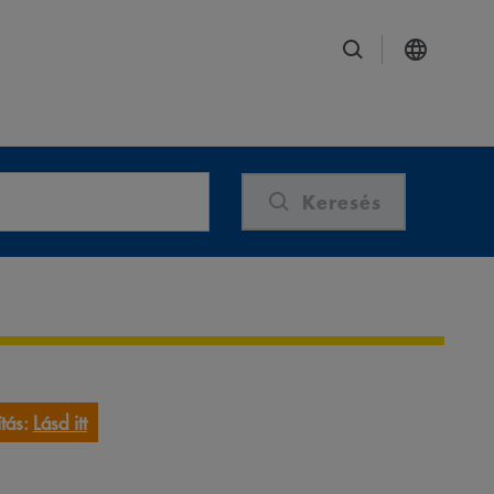
Keresés
tás:
Lásd itt