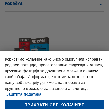
PODRŠKA
VESTI
FILTERI KABINE
TEHNIČKI SAVETI I ZANIMLJIVOSTI
DATOTEKE ZA PREUZIMANJE
OSTALI FILTERI
UPUTSTVA ZA MONTAŽU
KONTAKT
PROTECT +
FAQ
ODGOVORNOST ZA KVALITET
Користимо колачиће како бисмо омогућили исправан
рад веб локације, прилагођавање садржаја и огласа,
пружање функција за друштвене мреже и анализу
MANN+HUMMEL FT Poland
саобраћаја. Информације о томе како користите
Sp. z o. o. Sp. k.
нашу веб локацију делимо с партнерима за
ul. Wrocławska 145, 63-800 GOSTYŃ, POLAND
друштвене мреже, оглашавање и аналитику.
Privacy Statement
Заштита података
Imprint
ПРИХВАТИ СВЕ КОЛАЧИЋЕ