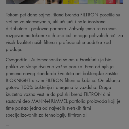
Tokom pet dana sajma, štand brenda FILTRON posetile su
stotine zainteresovanih, uključujući i naše inostrane
distributere i poslovne partnere. Zahvaljujemo se na svim
razgovorima tokom kojih smo čuli mnogo pohvalnih reči za
visok kvalitet naših filtera i profesionalnu podršku kod
prodaje.
Ovogodišnji Automechanika sajam u Frankfurtu je bio
prilika za slanje dve vrlo važne poruke. Prva od njih je
primena novog standarda kvaliteta antibakterijske zaštite
BIOKNIGHT u svim FILTRON filterima kabine. On uklanja
gotovo 100% bakterija i alergena iz vazduha. Druga
izuzetno važna vest je da poljski brend FILTRON čini
sastavni deo MANN+HUMMEL portfolia proizvoda koji je
time postao jedna od najvećih svetskih firmi
specijalizovanih za tehnologiju filtriranja!
---