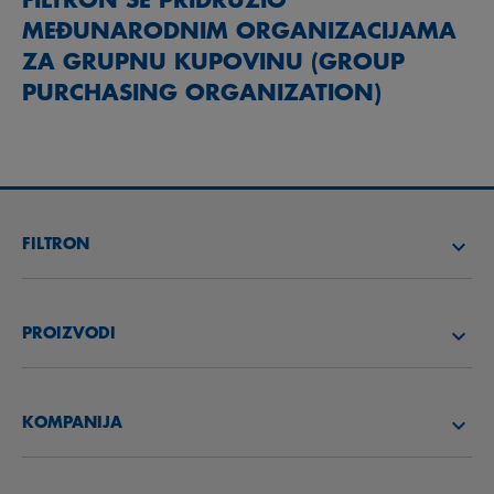
MEĐUNARODNIM ORGANIZACIJAMA
ZA GRUPNU KUPOVINU (GROUP
PURCHASING ORGANIZATION)
FILTRON
PRONAĐI DISTRIBUTERA
PROIZVODI
AKADEMIA FILTRON
FILTERI VAZDUHA
KOMPANIJA
BENEFIT PROGRAM
FILTERI ULJA
UPOZNAJTE NAS
FILTERI GORIVA