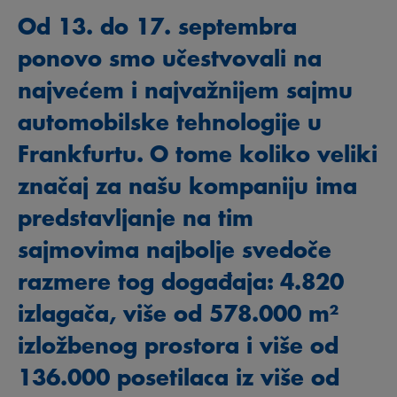
Od 13. do 17. septembra
ponovo smo učestvovali na
najvećem i najvažnijem sajmu
automobilske tehnologije u
Frankfurtu. O tome koliko veliki
značaj za našu kompaniju ima
predstavljanje na tim
sajmovima najbolje svedoče
razmere tog događaja: 4.820
izlagača, više od 578.000 m²
izložbenog prostora i više od
136.000 posetilaca iz više od