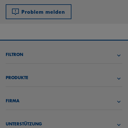
Problem melden
FILTRON
FILTER SUCHEN
PRODUKTE
HÄNDLER SUCHEN
LUFTFILTER
FILTRON AKADEMIE
FIRMA
ÖLFILTER
CAREER
ÜBER UNS
KRAFTSTOFFFILTER
UNTERSTÜTZUNG