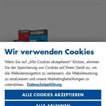
NEWS
INNENRAUMFILTER
TIPPS FÜR MECHANIKER
DOWNLOADS
ANDERE FILTER
EINBAUANLEITUNGEN
KONTAKT
QUALITÄTSHAFTUNG
FAQ
PROTECT+
Wir verwenden Cookies
Wenn Sie auf „Alle Cookies akzeptieren“ klicken, stimmen
MANN+HUMMEL FT Poland
Sie der Speicherung von Cookies auf Ihrem Gerät zu, um
Sp. z o. o. Sp. k.
die Websitenavigation zu verbessern, die Websitenutzung
ul. Wrocławska 145, 63-800 GOSTYŃ, POLAND
zu analysieren und unsere Marketingbemühungen zu
Privacy Statement
unterstützen.
Datenschutzerklärung
Imprint
ALLE COOKIES AKZEPTIEREN
ALLE ABLEHNEN