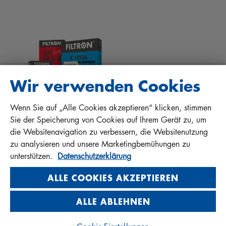
DOWNLOADS
ANDERE FILTER
EINBAUANLEITUNGEN
KONTAKT
QUALITÄTSHAFTUNG
FAQ
PROTECT+
Wir verwenden Cookies
Wenn Sie auf „Alle Cookies akzeptieren“ klicken, stimmen
MANN+HUMMEL FT Poland
Sie der Speicherung von Cookies auf Ihrem Gerät zu, um
Sp. z o. o. Sp. k.
die Websitenavigation zu verbessern, die Websitenutzung
ul. Wrocławska 145, 63-800 GOSTYŃ, POLAND
zu analysieren und unsere Marketingbemühungen zu
Privacy Statement
unterstützen.
Datenschutzerklärung
Imprint
ALLE COOKIES AKZEPTIEREN
ALLE ABLEHNEN
© 2026 MANN+HUMMEL. All rights reserved.