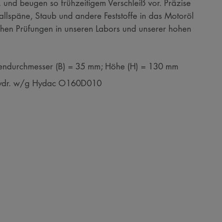
 und beugen so frühzeitigem Verschleiß vor. Präzise
etallspäne, Staub und andere Feststoffe in das Motoröl
chen Prüfungen in unseren Labors und unserer hohen
endurchmesser (B) = 35 mm; Höhe (H) = 130 mm
hydr. w/g Hydac O160D010